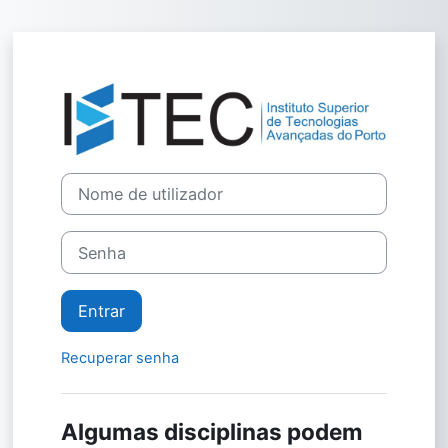
Ir para o conteúdo principal
Entrar em Mood
Nome de utilizador
Senha
Entrar
Recuperar senha
Algumas disciplinas podem