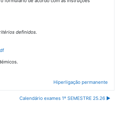
 o formulário de acordo com as instruções
itérios definidos.
df
démicos.
Hiperligação permanente
Calendário exames 1º SEMESTRE 25.26 ▶︎