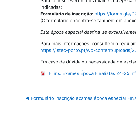
Para se inscreverem nos exames da
época es
indicadas:
Formulário de inscrição:
https://forms.gl
(O formulário encontra-se também em anexo
Esta época especial destina-se exclusivament
Para mais informações, consultem o regulam
https://istec-porto.pt/wp-content/upload
Em caso de dúvida ou necessidade de esclar
F. ins. Exames Época Finalistas 24-25 In
◀︎ Formulário inscrição exames época especial FIN