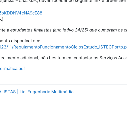
pecial – finalistas
, devem aceder ao seguinte link e preencher
e/DZoKDDNV4cNA9cE88
.)
e a estudantes finalistas (ano letivo 24/25) que cumpram os cr
ento disponível em:
s/2023/11/RegulamentoFuncionamentoCiclosEstudo_ISTECPorto.p
ecimento adicional, não hesitem em contactar os Serviços Aca
formática.pdf
ALISTAS | Lic. Engenharia Multimédia