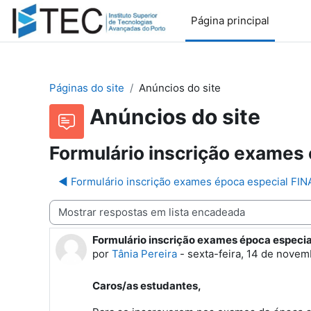
Ir para o conteúdo principal
Página principal
Páginas do site
Anúncios do site
Anúncios do site
Formulário inscrição exames 
◀︎ Formulário inscrição exames época especial FIN
Modo de visualização
Formulário inscrição exames época especia
Número de respostas: 0
por
Tânia Pereira
-
sexta-feira, 14 de novem
Caros/as estudantes,