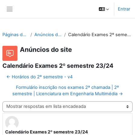
Ir para o conteúdo principal
Entrar
Painel lateral
Páginas do site
Anúncios do site
Calendário Exames 2º semestre 23/24
Anúncios do site
Calendário Exames 2º semestre 23/24
← Horários do 2º semestre - v4
Formulário inscrição nos exames 2ª chamada | 2º
semestre | Licenciatura em Engenharia Multimédia →
Modo de visualização
Calendário Exames 2º semestre 23/24
Número de respostas: 0