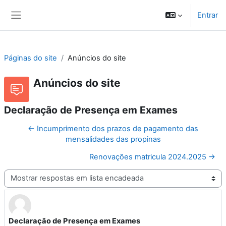
Ir para o conteúdo principal
Entrar
Painel lateral
Páginas do site
Anúncios do site
Anúncios do site
Declaração de Presença em Exames
← Incumprimento dos prazos de pagamento das
mensalidades das propinas
Renovações matricula 2024.2025 →
Modo de visualização
Declaração de Presença em Exames
Número de respostas: 0