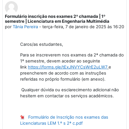
Formulário inscrição nos exames 2ª chamada | 1º
Número de respostas: 0
semestre | Licenciatura em Engenharia Multimédia
por
Tânia Pereira
-
terça-feira, 7 de janeiro de 2025 às 16:20
Caros/as estudantes,
Para se inscreverem nos exames da 2ª chamada do
1º semestre, devem aceder ao seguinte
link
https://forms.gle/tExJNVYCsWrE2uLW7
e
preencherem de acordo com as instruções
referidas no próprio formulário (em anexo).
Qualquer dúvida ou esclarecimento adicional não
hesitem em contactar os serviços académicos.
Formulário de Inscrição nos exames das
Licenciaturas LEM 1.º s 2ª c.pdf