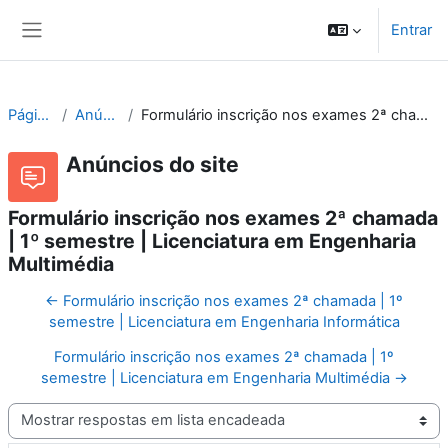
Ir para o conteúdo principal
Entrar
Painel lateral
Páginas do site
Anúncios do site
Formulário inscrição nos exames 2ª chamada | 1º semestre | Licenciatura em Engenharia Multimédia
Anúncios do site
Formulário inscrição nos exames 2ª chamada
| 1º semestre | Licenciatura em Engenharia
Multimédia
← Formulário inscrição nos exames 2ª chamada | 1º
semestre | Licenciatura em Engenharia Informática
Formulário inscrição nos exames 2ª chamada | 1º
semestre | Licenciatura em Engenharia Multimédia →
Modo de visualização