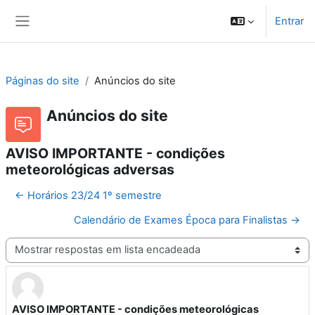
Ir para o conteúdo principal
Entrar
Painel lateral
Páginas do site
Anúncios do site
Anúncios do site
AVISO IMPORTANTE - condições
meteorológicas adversas
← Horários 23/24 1º semestre
Calendário de Exames Época para Finalistas →
Modo de visualização
AVISO IMPORTANTE - condições meteorológicas
Número de respostas: 0