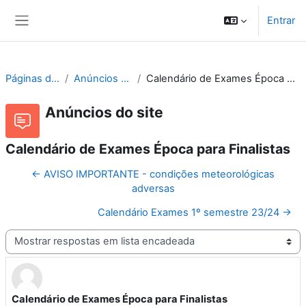
Ir para o conteúdo principal
Entrar
Painel lateral
Páginas do site
Anúncios do site
Calendário de Exames Época para Finalistas
Anúncios do site
Calendário de Exames Época para Finalistas
← AVISO IMPORTANTE - condições meteorológicas
adversas
Calendário Exames 1º semestre 23/24 →
Modo de visualização
Calendário de Exames Época para Finalistas
Número de respostas: 0